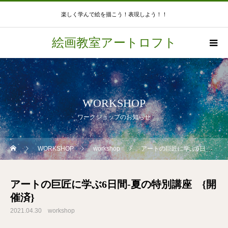
楽しく学んで絵を描こう！表現しよう！！
絵画教室アートロフト
WORKSHOP
ワークショップのお知らせ
WORKSHOP
workshop
アートの巨匠に学ぶ6日間-夏の特別講座 {開催済}
アートの巨匠に学ぶ6日間-夏の特別講座 {開
催済}
2021.04.30
workshop