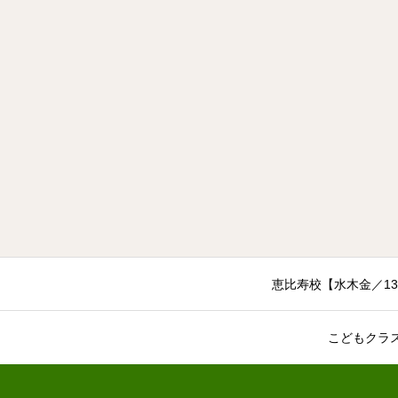
恵比寿校【水木金／13:
こどもクラ