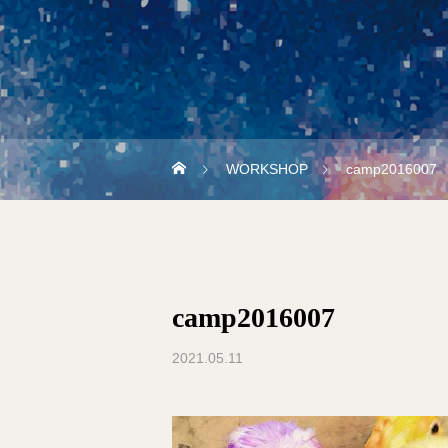
WORKSHOP
camp2016007
camp2016007
2021.05.11