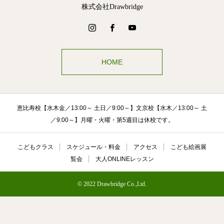
株式会社Drawbridge
HOME
恵比寿校【水木金／13:00～ 土日／9:00～】文京校【水木／13:00～ 土
／9:00～】月曜・火曜・第5週目は休校です。
こどもクラス
スケジュール・料金
アクセス
こども絵画展
覧会
大人ONLINEレッスン
© 2022 Drawbridge Co.,Ltd.
恵比寿校
文京校
英語スタジオWORDBEAT（姉妹
校）