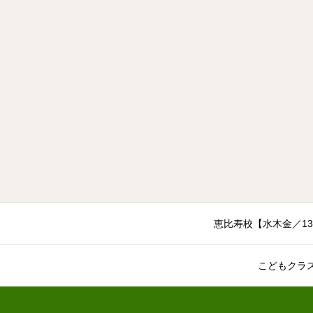
恵比寿校【水木金／13:
こどもクラ