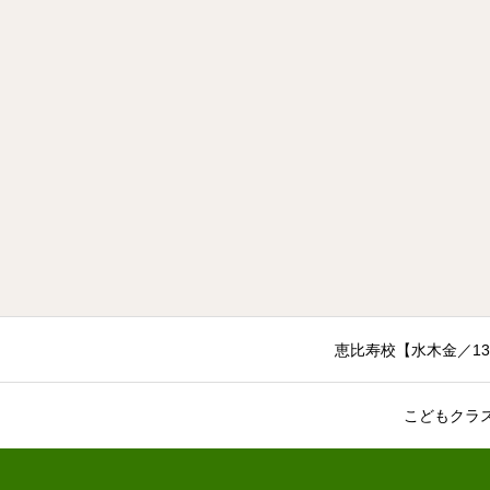
恵比寿校【水木金／13:
こどもクラ