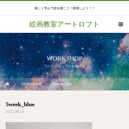
楽しく学んで絵を描こう！表現しよう！！
絵画教室アートロフト
WORKSHOP
ワークショップのお知らせ
WORKSHOP
5week_blue
5week_blue
2021.06.18