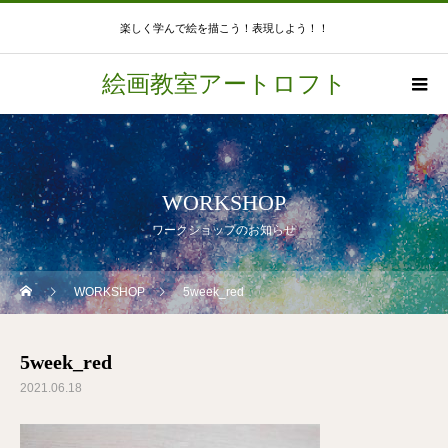
楽しく学んで絵を描こう！表現しよう！！
絵画教室アートロフト
WORKSHOP
ワークショップのお知らせ
WORKSHOP
5week_red
5week_red
2021.06.18