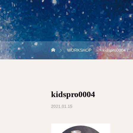
WORKSHOP
kidspro0004
kidspro0004
2021.01.15